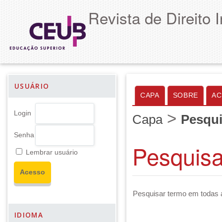
Revista de Direito 
USUÁRIO
CAPA
SOBRE
AC
>
Login
Capa
Pesqu
Senha
Pesquis
Lembrar usuário
Pesquisar termo em todas 
IDIOMA