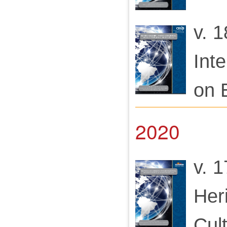
v. 1
Int
on 
2020
v. 1
Her
Cult