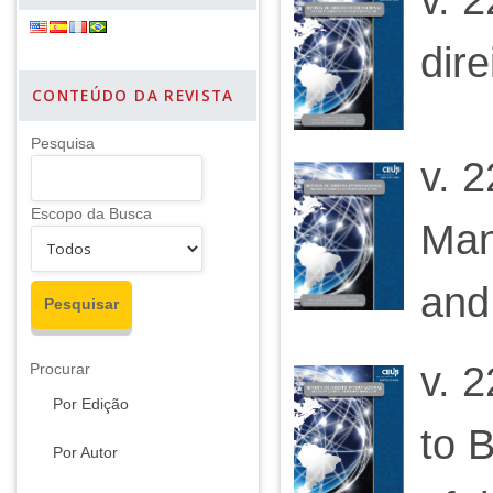
dir
CONTEÚDO DA REVISTA
Pesquisa
v. 
Escopo da Busca
Man
and
v. 2
Procurar
Por Edição
to 
Por Autor