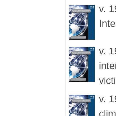
v. 1
Inte
v. 1
inte
vict
v. 1
clim