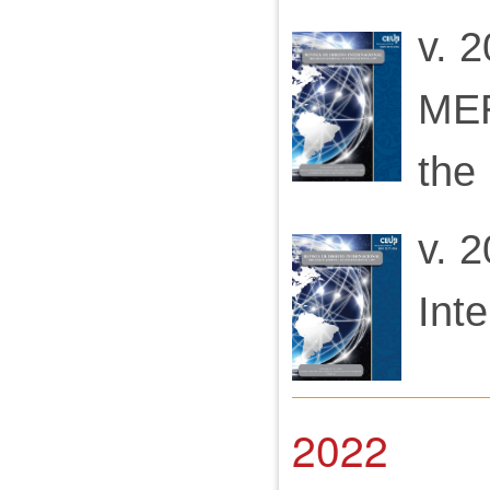
v. 2
MER
the
v. 2
Inte
2022