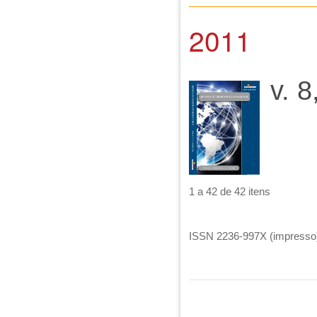
2011
v. 8
1 a 42 de 42 itens
ISSN 2236-997X (impresso)