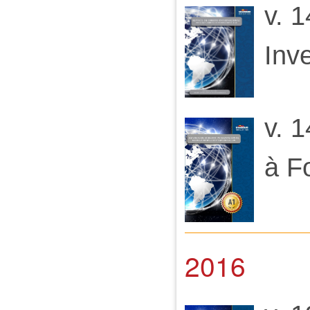
v. 1
Inv
v. 
à F
2016