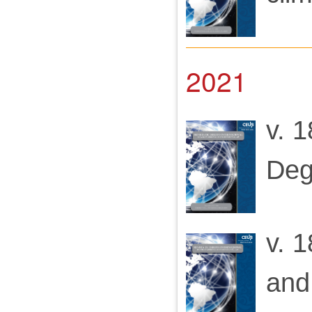
2021
v. 1
Deg
v. 
and