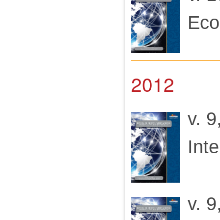
Eco
2012
v. 
Int
v. 9