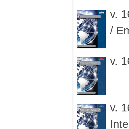
v. 
/ E
v. 1
v. 1
Inte