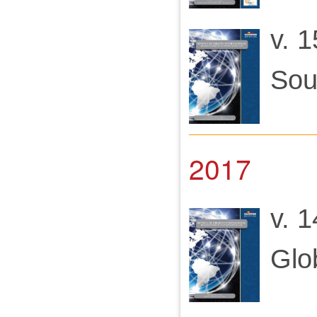
v. 1
Sou
2017
v. 1
Glo