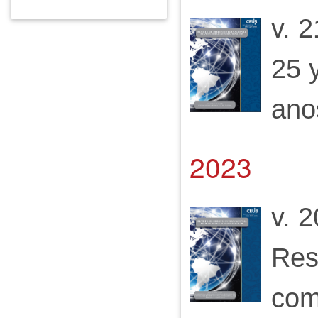
v. 2
25 y
ano
2023
v. 2
Res
com