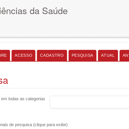
Ciências da Saúde
BRE
ACESSO
CADASTRO
PESQUISA
ATUAL
AN
sa
 em todas as categorias
ais de pesquisa (clique para exibir)