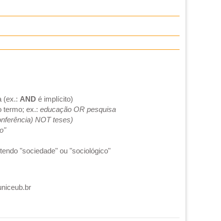
 (ex.:
AND
é implícito)
o termo; ex.:
educação OR pesquisa
onferência) NOT teses)
o"
endo "sociedade" ou "sociológico"
uniceub.br