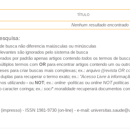
TÍTULO
Nenhum resultado encontrado
esquisa:
de busca não diferencia maiúsculas ou minúsculas
elevantes são ignorados pelo sistema de busca
rados por padrão apenas artigos contendo
todos
os termos de busca
últiplos termos com
OR
para encontrar artigos contendo um ou outr
eses para criar buscas mais complexas; ex.:
arquivo ((revista OR c
duplas para recuperar o termo exato; ex.:
"Acesso Livre à informaçã
mos utilizando
-
ou
NOT
; ex.:
online -políticas
ou
online NOT políticas
caracter coringa; ex.:
soci* moralidade
recuperará documentos cont
(impresso) - ISSN 1981-9730 (on-line) - e-mail: universitas.saude@